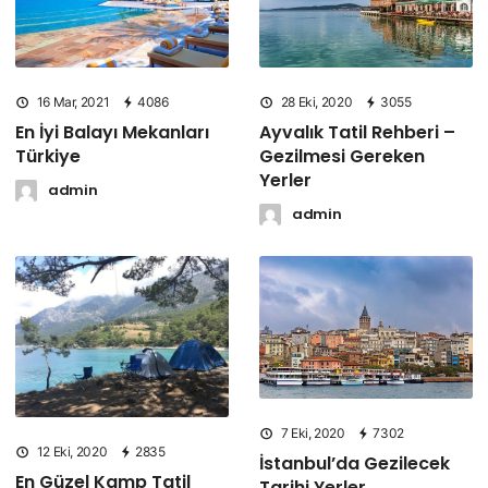
16 Mar, 2021
4086
28 Eki, 2020
3055
En İyi Balayı Mekanları
Ayvalık Tatil Rehberi –
Türkiye
Gezilmesi Gereken
Yerler
admin
admin
7 Eki, 2020
7302
12 Eki, 2020
2835
İstanbul’da Gezilecek
En Güzel Kamp Tatil
Tarihi Yerler