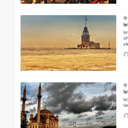
İs
İs
çi
yap
İ
İs
ta