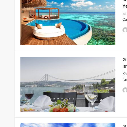
Ye
İs
Ça
İs
Kö
fa