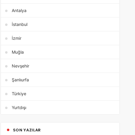
Antalya
İstanbul
İzmir
Muğla
Nevşehir
Şanlıurfa
Türkiye
Yurtdışı
SON YAZILAR