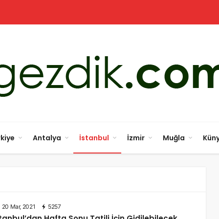
kiye
Antalya
İstanbul
İzmir
Muğla
Kün
20 Mar, 2021
5257
tanbul’dan Hafta Sonu Tatili İçin Gidilebilecek