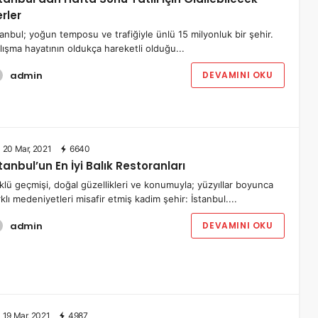
rler
tanbul; yoğun temposu ve trafiğiyle ünlü 15 milyonluk bir şehir.
lışma hayatının oldukça hareketli olduğu...
admin
DEVAMINI OKU
20 Mar, 2021
6640
tanbul’un En İyi Balık Restoranları
klü geçmişi, doğal güzellikleri ve konumuyla; yüzyıllar boyunca
rklı medeniyetleri misafir etmiş kadim şehir: İstanbul....
admin
DEVAMINI OKU
19 Mar, 2021
4987