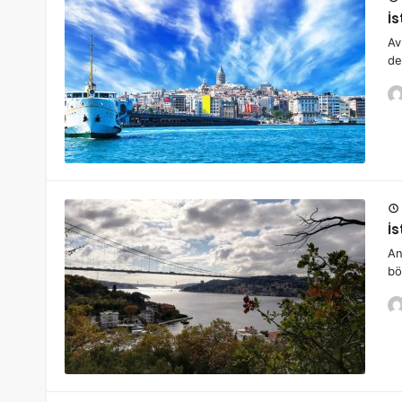
İ
Av
de
İ
An
bö