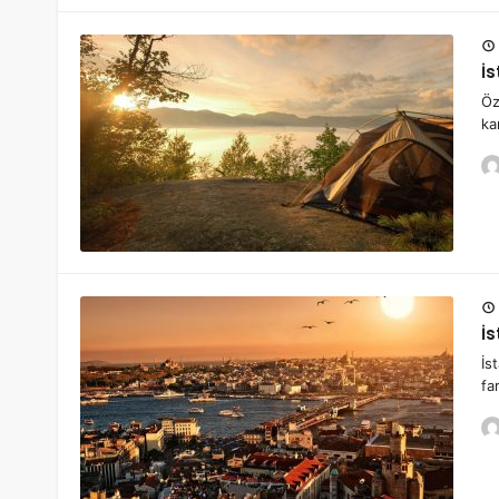
İ
Öz
ka
İs
İs
fa