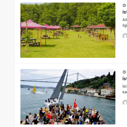
İs
Ai
il
İs
İs
ka