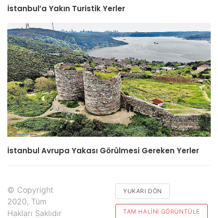
İstanbul’a Yakın Turistik Yerler
İstanbul Avrupa Yakası Görülmesi Gereken Yerler
© Copyright
YUKARI DÖN
2020, Tüm
TAM HALINI GÖRÜNTÜLE
Hakları Saklıdır