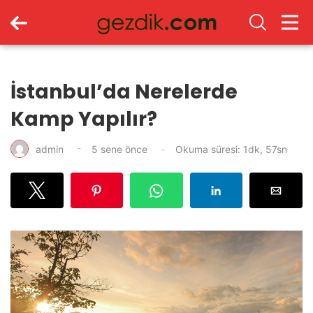
İstanbul’da Nerelerde
Kamp Yapılır?
admin
5 sene önce
Okuma süresi: 1dk, 57sn