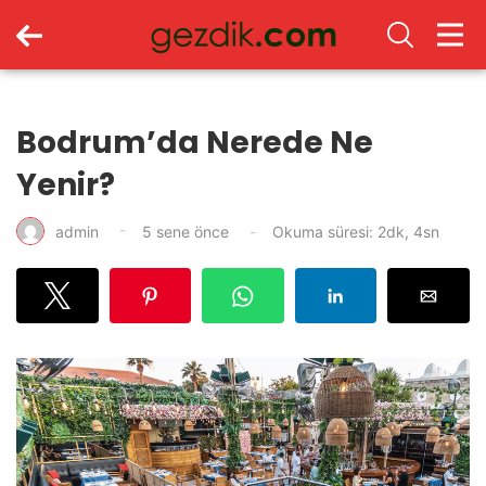
Bodrum’da Nerede Ne
Yenir?
admin
5 sene önce
Okuma süresi: 2dk, 4sn