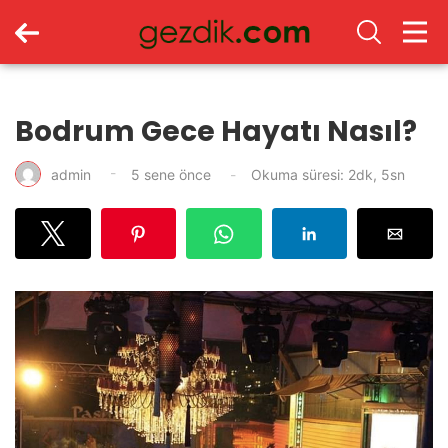
Bodrum Gece Hayatı Nasıl?
admin
5 sene önce
Okuma süresi: 2dk, 5sn